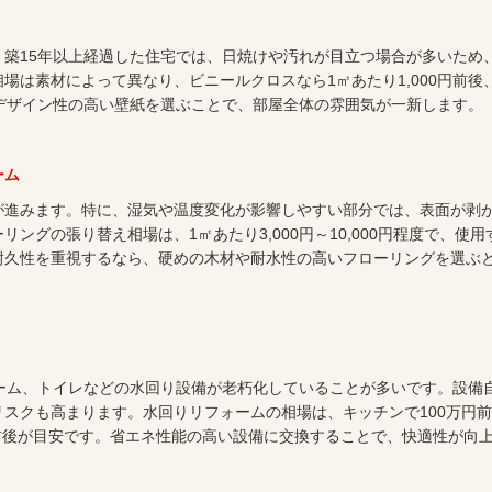
築15年以上経過した住宅では、日焼けや汚れが目立つ場合が多いため
場は素材によって異なり、ビニールクロスなら1㎡あたり1,000円前後
す。デザイン性の高い壁紙を選ぶことで、部屋全体の雰囲気が一新します。
ーム
が進みます。特に、湿気や温度変化が影響しやすい部分では、表面が剥
ングの張り替え相場は、1㎡あたり3,000円～10,000円程度で、使用
耐久性を重視するなら、硬めの木材や耐水性の高いフローリングを選ぶ
ーム、トイレなどの水回り設備が老朽化していることが多いです。設備
スクも高まります。水回りリフォームの相場は、キッチンで100万円
円前後が目安です。省エネ性能の高い設備に交換することで、快適性が向