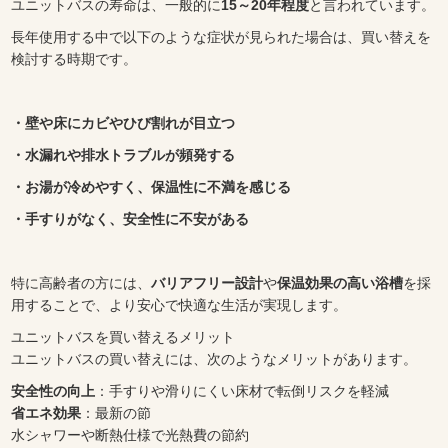
ユニットバスの寿命は、一般的に
15～20年程度
と言われています。
長年使用する中で以下のような症状が見られた場合は、買い替えを
検討する時期です。
・壁や床にカビやひび割れが目立つ
・水漏れや排水トラブルが頻発する
・お湯が冷めやすく、保温性に不満を感じる
・手すりがなく、安全性に不安がある
特に高齢者の方には、
バリアフリー設計
や
保温効果の高い浴槽
を採
用することで、より安心で快適な生活が実現します。
ユニットバスを買い替えるメリット
ユニットバスの買い替えには、次のようなメリットがあります。
安全性の向上
：手すりや滑りにくい床材で転倒リスクを軽減
省エネ効果
：最新の節
水シャワーや断熱仕様で光熱費の節約