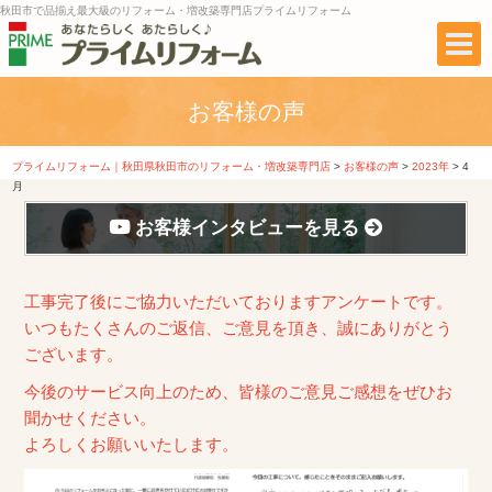
秋田市で品揃え最大級のリフォーム・増改築専門店プライムリフォーム
お客様の声
プライムリフォーム｜秋田県秋田市のリフォーム・増改築専門店
>
お客様の声
>
2023年
>
4
月
お客様インタビューを見る
工事完了後にご協力いただいておりますアンケートです。
いつもたくさんのご返信、ご意見を頂き、誠にありがとう
ございます。
今後のサービス向上のため、皆様のご意見ご感想をぜひお
聞かせください。
よろしくお願いいたします。