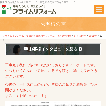
秋田市で品揃え最大級のリフォーム・増改築専門店プライムリフォーム
お客様の声
プライムリフォーム｜秋田県秋田市のリフォーム・増改築専門店
>
お客様の声
>
2021年
>
12
月
お客様インタビューを見る
工事完了後にご協力いただいておりますアンケートです。
いつもたくさんのご返信、ご意見を頂き、誠にありがとう
ございます。
今後のサービス向上のため、皆様のご意見ご感想をぜひお
聞かせください。
よろしくお願いいたします。