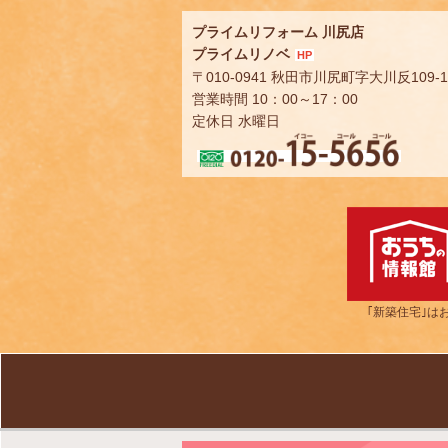
プライムリフォーム 川尻店
プライムリノベ
HP
〒010-0941 秋田市川尻町字大川反109-1
営業時間 10：00～17：00
定休日 水曜日
｢新築住宅｣は