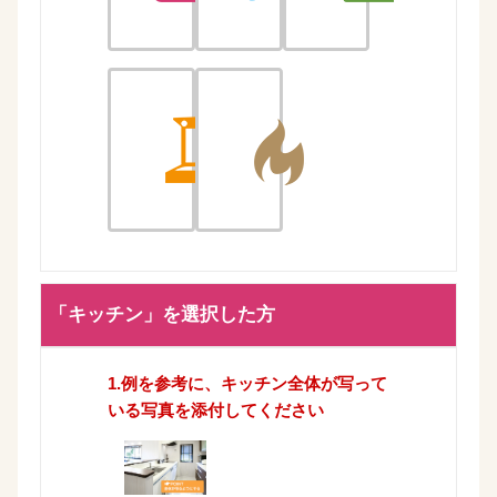
ッ
風
イ
洗
給
チ
呂
レ
面
湯
「キッチン」を選択した方
ン
1.例を参考に、キッチン全体が写って
いる写真を添付してください
化
器